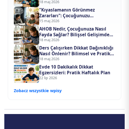
Teknolojik Yaklaşımlar
18 maj 2026
"Kıyaslamanın Görünmez
Zararları": Çocuğunuzu
Başkalarıyla Yarıştırmayı
15 maj 2026
Bıraktığınızda Ne Değişir?
AHOB Nedir, Çocuğunuza Nasıl
Fayda Sağlar? Bilişsel Gelişimde
Yapay Zeka Devrimi
18 maj 2026
Ders Çalışırken Dikkat Dağınıklığı
Nasıl Önlenir? Bilimsel ve Pratik
Odaklanma Rehberi
18 maj 2026
Evde 10 Dakikalık Dikkat
Egzersizleri: Pratik Haftalık Plan
22 lip 2026
Zobacz wszystkie wpisy