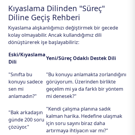
Kıyaslama Dilinden "Süreç"
Diline Geçiş Rehberi
Kıyaslama alışkanlığımızı değiştirmek bir gecede
kolay olmayabilir. Ancak kullandığımız dili
dönüştürerek işe başlayabiliriz:
Eski/Kıyaslama
Yeni/Süreç Odaklı Destek Dili
Dili
"Sınıfta bu
"Bu konuyu anlamakta zorlandığını
konuyu sadece
görüyorum. Üzerinden birlikte
sen mi
geçelim mi ya da farklı bir yöntem
anlamadın?"
mi denesek?"
"Kendi çalışma planına sadık
"Bak arkadaşın
kalman harika. Hedefine ulaşmak
günde 200 soru
için soru sayını biraz daha
çözüyor."
artırmaya ihtiyacın var mı?"