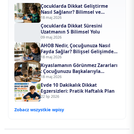
Çocuklarda Dikkat Geliştirme
Nasıl Sağlanır? Bilimsel ve
Teknolojik Yaklaşımlar
18 maj 2026
Çocuklarda Dikkat Süresini
Uzatmanın 5 Bilimsel Yolu
09 maj 2026
AHOB Nedir, Çocuğunuza Nasıl
Fayda Sağlar? Bilişsel Gelişimde
Yapay Zeka Devrimi
18 maj 2026
Kıyaslamanın Görünmez Zararları
: Çocuğunuzu Başkalarıyla
Yarıştırmayı Bıraktığınızda Ne
18 maj 2026
Değişir?
Evde 10 Dakikalık Dikkat
Egzersizleri: Pratik Haftalık Plan
22 lip 2026
Zobacz wszystkie wpisy