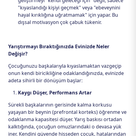
geliştirmeyi "kendi geleceği için" değil, sadece
"kıyaslandığı kişiyi geçmek" veya "ebeveynini
hayal kırıklığına uğratmamak" için yapar. Bu
dışsal motivasyon çok çabuk tükenir.
Yarıştırmayı Bıraktığınızda Evinizde Neler
Değişir?
Çocuğunuzu başkalarıyla kıyaslamaktan vazgeçip
onun kendi biricikliğine odaklandığınızda, evinizde
adeta sihirli bir dönüşüm başlar:
Kaygı Düşer, Performans Artar
Sürekli başkalarının gerisinde kalma korkusu
yaşayan bir beynin (prefrontal korteks) öğrenme ve
odaklanma kapasitesi düşer. Yarış baskısı ortadan
kalktığında, çocuğun omuzlarındaki o devasa yük
iner. Kendini güvende hisseden çocuk, hatalarından