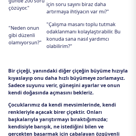
günde 200 soru
için soru sayını biraz daha
çözüyor."
artırmaya ihtiyacın var mı?"
"Çalışma masanı toplu tutmak
"Neden onun
odaklanmanı kolaylaştırabilir. Bu
gibi düzenli
konuda sana nasıl yardımcı
olamıyorsun?"
olabilirim?"
Bir çiçeği, yanındaki diğer çiçeğin büyüme hızıyla
kıyaslayıp onu daha hızlı büyümeye zorlamayız.
Sadece suyunu verir, güneşini ayarlar ve onun
kendi doğasında açmasını bekleriz.
Çocuklarımız da kendi mevsimlerinde, kendi
renkleriyle açacak birer çiçektir. Onları
başkalarıyla yarıştırmayı bıraktığımızda;
kendisiyle barışık, ne istediğini bilen ve
gerçekten başarmak için çabalayan özgüvenli