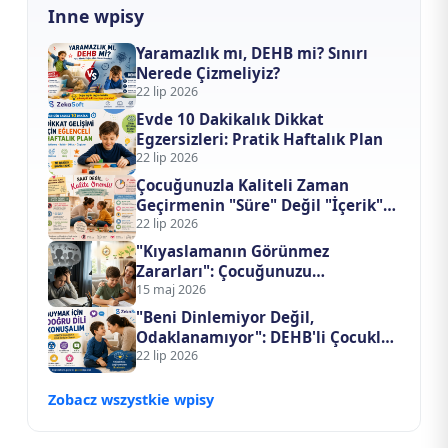
Inne wpisy
Yaramazlık mı, DEHB mi? Sınırı
Nerede Çizmeliyiz?
22 lip 2026
Evde 10 Dakikalık Dikkat
Egzersizleri: Pratik Haftalık Plan
22 lip 2026
Çocuğunuzla Kaliteli Zaman
Geçirmenin "Süre" Değil "İçerik"
Formülü
22 lip 2026
"Kıyaslamanın Görünmez
Zararları": Çocuğunuzu
Başkalarıyla Yarıştırmayı
15 maj 2026
Bıraktığınızda Ne Değişir?
"Beni Dinlemiyor Değil,
Odaklanamıyor": DEHB'li Çocukla
İletişim Kurma Sanatı
22 lip 2026
Zobacz wszystkie wpisy