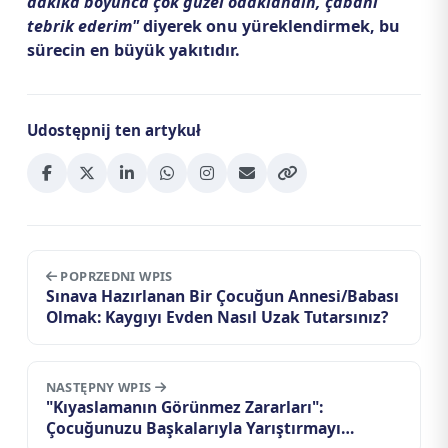
dakika boyunca çok güzel odaklandın, çabanı
tebrik ederim"
diyerek onu yüreklendirmek, bu
sürecin en büyük yakıtıdır.
Udostępnij ten artykuł
POPRZEDNI WPIS
Sınava Hazırlanan Bir Çocuğun Annesi/Babası
Olmak: Kaygıyı Evden Nasıl Uzak Tutarsınız?
NASTĘPNY WPIS
"Kıyaslamanın Görünmez Zararları":
Çocuğunuzu Başkalarıyla Yarıştırmayı