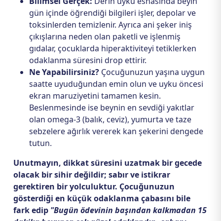
Bilimsel Gerçek:
Derin uyku esnasında beyin
gün içinde öğrendiği bilgileri işler, depolar ve
toksinlerden temizlenir. Ayrıca ani şeker iniş
çıkışlarına neden olan paketli ve işlenmiş
gıdalar, çocuklarda hiperaktiviteyi tetiklerken
odaklanma süresini drop ettirir.
Ne Yapabilirsiniz?
Çocuğunuzun yaşına uygun
saatte uyuduğundan emin olun ve uyku öncesi
ekran maruziyetini tamamen kesin.
Beslenmesinde ise beynin en sevdiği yakıtlar
olan omega-3 (balık, ceviz), yumurta ve taze
sebzelere ağırlık vererek kan şekerini dengede
tutun.
Unutmayın, dikkat süresini uzatmak bir gecede
olacak bir sihir değildir; sabır ve istikrar
gerektiren bir yolculuktur. Çocuğunuzun
gösterdiği en küçük odaklanma çabasını bile
fark edip
"Bugün ödevinin başından kalkmadan 15