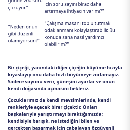
günde 200 soru
için soru sayını biraz daha
çözüyor."
artırmaya ihtiyacın var mı?"
"Çalışma masanı toplu tutmak
"Neden onun
odaklanmanı kolaylaştırabilir. Bu
gibi düzenli
konuda sana nasıl yardımcı
olamıyorsun?"
olabilirim?"
Bir çiçeği, yanındaki diğer çiçeğin büyüme hızıyla
kıyaslayıp onu daha hızlı büyümeye zorlamayız.
Sadece suyunu verir, güneşini ayarlar ve onun
kendi doğasında açmasını bekleriz.
Çocuklarımız da kendi mevsimlerinde, kendi
renkleriyle açacak birer çiçektir. Onları
başkalarıyla yarıştırmayı bıraktığımızda;
kendisiyle barışık, ne istediğini bilen ve
gerçekten başarmak için çabalayan özgüvenli