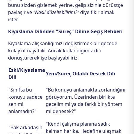
bunu sizden gizlemek yerine, gelip sizinle dürüstçe
paylaşır ve
"Nasıl düzeltebilirim?"
diye fikir almak
ister.
Kıyaslama Dilinden "Süreç" Diline Geçiş Rehberi
Kıyaslama alışkanlığımızı değiştirmek bir gecede
kolay olmayabilir. Ancak kullandığımız dili
dönüştürerek işe başlayabiliriz:
Eski/Kıyaslama
Yeni/Süreç Odaklı Destek Dili
Dili
"Sınıfta bu
"Bu konuyu anlamakta zorlandığını
konuyu sadece
görüyorum. Üzerinden birlikte
sen mi
geçelim mi ya da farklı bir yöntem
anlamadın?"
mi denesek?"
"Kendi çalışma planına sadık
"Bak arkadaşın
kalman harika. Hedefine ulaşmak