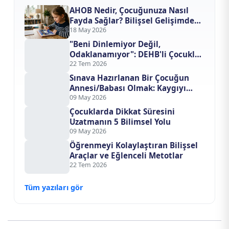
AHOB Nedir, Çocuğunuza Nasıl
Fayda Sağlar? Bilişsel Gelişimde
Yapay Zeka Devrimi
18 May 2026
"Beni Dinlemiyor Değil,
Odaklanamıyor": DEHB'li Çocukla
İletişim Kurma Sanatı
22 Tem 2026
Sınava Hazırlanan Bir Çocuğun
Annesi/Babası Olmak: Kaygıyı
Evden Nasıl Uzak Tutarsınız?
09 May 2026
Çocuklarda Dikkat Süresini
Uzatmanın 5 Bilimsel Yolu
09 May 2026
Öğrenmeyi Kolaylaştıran Bilişsel
Araçlar ve Eğlenceli Metotlar
22 Tem 2026
Tüm yazıları gör