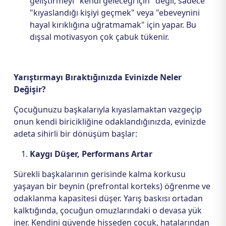
geliştirmeyi "kendi geleceği için" değil, sadece
"kıyaslandığı kişiyi geçmek" veya "ebeveynini
hayal kırıklığına uğratmamak" için yapar. Bu
dışsal motivasyon çok çabuk tükenir.
Yarıştırmayı Bıraktığınızda Evinizde Neler
Değişir?
Çocuğunuzu başkalarıyla kıyaslamaktan vazgeçip
onun kendi biricikliğine odaklandığınızda, evinizde
adeta sihirli bir dönüşüm başlar:
Kaygı Düşer, Performans Artar
Sürekli başkalarının gerisinde kalma korkusu
yaşayan bir beynin (prefrontal korteks) öğrenme ve
odaklanma kapasitesi düşer. Yarış baskısı ortadan
kalktığında, çocuğun omuzlarındaki o devasa yük
iner. Kendini güvende hisseden çocuk, hatalarından