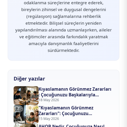
odaklanma süreçlerine entegre ederek,
bireylerin zihinsel ve duygusal dengelerini
(regülasyon) sağlamalarına rehberlik
etmektedir. Bilişsel süreçlerin yeniden
yapılandırılması alanında uzmanlaşırken, aileler
ve eğitimciler arasında farkındalık yaratmak
amacıyla danışmanlık faaliyetlerini
sürdürmektedir.
Diğer yazılar
Kıyaslamanın Görünmez Zararları
: Çocuğunuzu Başkalarıyla
Yarıştırmayı Bıraktığınızda Ne
18 May 2026
Değişir?
"Kıyaslamanın Görünmez
Zararları": Çocuğunuzu
Başkalarıyla Yarıştırmayı
15 May 2026
Bıraktığınızda Ne Değişir?
AHOB Nedir, Çocuğunuza Nasıl