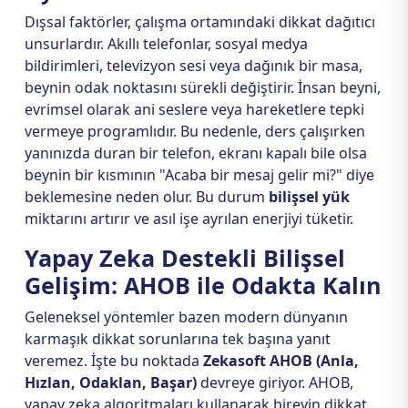
Dışsal faktörler, çalışma ortamındaki dikkat dağıtıcı
unsurlardır. Akıllı telefonlar, sosyal medya
bildirimleri, televizyon sesi veya dağınık bir masa,
beynin odak noktasını sürekli değiştirir. İnsan beyni,
evrimsel olarak ani seslere veya hareketlere tepki
vermeye programlıdır. Bu nedenle, ders çalışırken
yanınızda duran bir telefon, ekranı kapalı bile olsa
beynin bir kısmının "Acaba bir mesaj gelir mi?" diye
beklemesine neden olur. Bu durum
bilişsel yük
miktarını artırır ve asıl işe ayrılan enerjiyi tüketir.
Yapay Zeka Destekli Bilişsel
Gelişim: AHOB ile Odakta Kalın
Geleneksel yöntemler bazen modern dünyanın
karmaşık dikkat sorunlarına tek başına yanıt
veremez. İşte bu noktada
Zekasoft AHOB (Anla,
Hızlan, Odaklan, Başar)
devreye giriyor. AHOB,
yapay zeka algoritmaları kullanarak bireyin dikkat