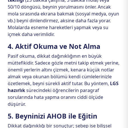
tekniği
(25 dakika çalışma, 5 dakika mola) veya
50/10 döngüsü, beynin yorulmasını önler. Ancak
mola sırasında ekrana bakmak (sosyal medya, oyun
vb.) beyni dinlendirmez, aksine daha fazla yorar.
Molalarda esneme hareketleri yapmak veya su
içmek daha verimlidir.
4. Aktif Okuma ve Not Alma
Pasif okuma, dikkat dağınıklığının en büyük
müttefikidir. Sadece gözle metni takip etmek yerine,
önemli yerlerin altını çizmek, kenara küçük notlar
almak veya okunan bölümü kendi cümlelerinizle
özetlemek, beyni sürekli aktif tutar. Bu yöntem,
LGS
hazırlık
sürecindeki öğrencilerin paragraf
sorularında hata yapma oranını ciddi ölçüde
düşürür.
5. Beyninizi AHOB ile Eğitin
Dikkat dağınıklığı bir sonuçtur; sebep ise bilişsel