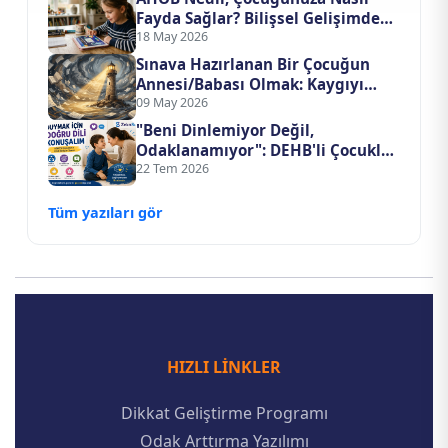
Fayda Sağlar? Bilişsel Gelişimde
Yapay Zeka Devrimi
18 May 2026
Sınava Hazırlanan Bir Çocuğun
Annesi/Babası Olmak: Kaygıyı
Evden Nasıl Uzak Tutarsınız?
09 May 2026
"Beni Dinlemiyor Değil,
Odaklanamıyor": DEHB'li Çocukla
İletişim Kurma Sanatı
22 Tem 2026
Tüm yazıları gör
HIZLI LINKLER
Dikkat Geliştirme Programı
Odak Arttırma Yazılımı