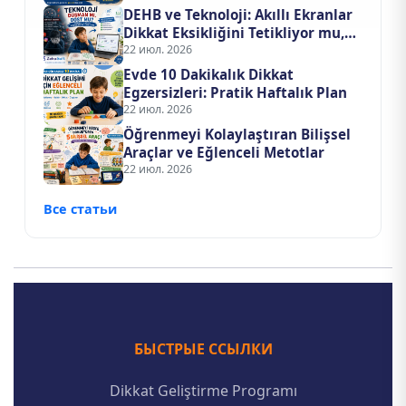
DEHB ve Teknoloji: Akıllı Ekranlar
Dikkat Eksikliğini Tetikliyor mu,
Tedavi mi Ediyor?
22 июл. 2026
Evde 10 Dakikalık Dikkat
Egzersizleri: Pratik Haftalık Plan
22 июл. 2026
Öğrenmeyi Kolaylaştıran Bilişsel
Araçlar ve Eğlenceli Metotlar
22 июл. 2026
Все статьи
БЫСТРЫЕ ССЫЛКИ
Dikkat Geliştirme Programı