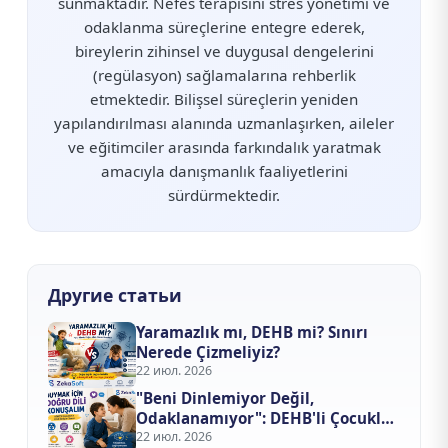
sunmaktadır. Nefes terapisini stres yönetimi ve
odaklanma süreçlerine entegre ederek,
bireylerin zihinsel ve duygusal dengelerini
(regülasyon) sağlamalarına rehberlik
etmektedir. Bilişsel süreçlerin yeniden
yapılandırılması alanında uzmanlaşırken, aileler
ve eğitimciler arasında farkındalık yaratmak
amacıyla danışmanlık faaliyetlerini
sürdürmektedir.
Другие статьи
Yaramazlık mı, DEHB mi? Sınırı
Nerede Çizmeliyiz?
22 июл. 2026
"Beni Dinlemiyor Değil,
Odaklanamıyor": DEHB'li Çocukla
İletişim Kurma Sanatı
22 июл. 2026