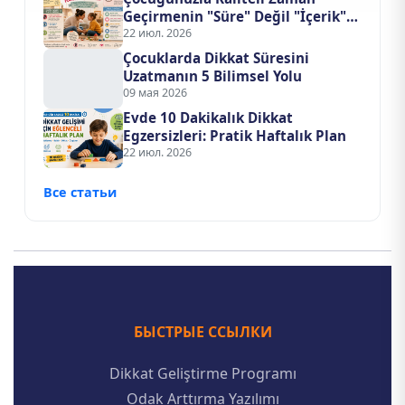
Geçirmenin "Süre" Değil "İçerik"
Formülü
22 июл. 2026
Çocuklarda Dikkat Süresini
Uzatmanın 5 Bilimsel Yolu
09 мая 2026
Evde 10 Dakikalık Dikkat
Egzersizleri: Pratik Haftalık Plan
22 июл. 2026
Все статьи
БЫСТРЫЕ ССЫЛКИ
Dikkat Geliştirme Programı
Odak Arttırma Yazılımı