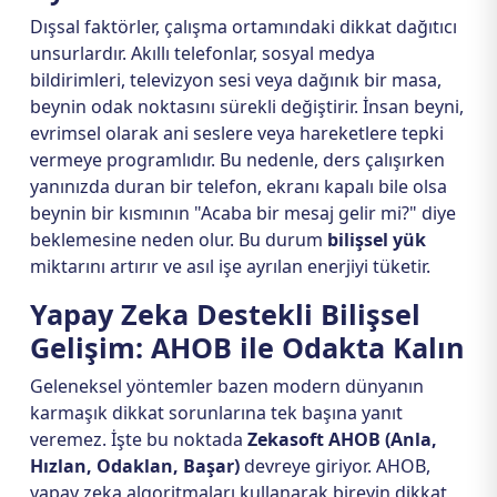
Dışsal faktörler, çalışma ortamındaki dikkat dağıtıcı
unsurlardır. Akıllı telefonlar, sosyal medya
bildirimleri, televizyon sesi veya dağınık bir masa,
beynin odak noktasını sürekli değiştirir. İnsan beyni,
evrimsel olarak ani seslere veya hareketlere tepki
vermeye programlıdır. Bu nedenle, ders çalışırken
yanınızda duran bir telefon, ekranı kapalı bile olsa
beynin bir kısmının "Acaba bir mesaj gelir mi?" diye
beklemesine neden olur. Bu durum
bilişsel yük
miktarını artırır ve asıl işe ayrılan enerjiyi tüketir.
Yapay Zeka Destekli Bilişsel
Gelişim: AHOB ile Odakta Kalın
Geleneksel yöntemler bazen modern dünyanın
karmaşık dikkat sorunlarına tek başına yanıt
veremez. İşte bu noktada
Zekasoft AHOB (Anla,
Hızlan, Odaklan, Başar)
devreye giriyor. AHOB,
yapay zeka algoritmaları kullanarak bireyin dikkat