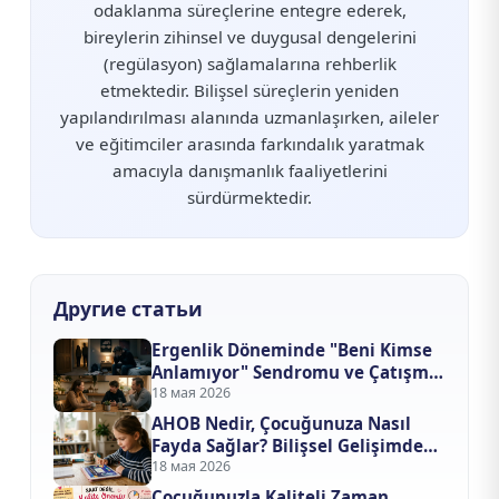
odaklanma süreçlerine entegre ederek,
bireylerin zihinsel ve duygusal dengelerini
(regülasyon) sağlamalarına rehberlik
etmektedir. Bilişsel süreçlerin yeniden
yapılandırılması alanında uzmanlaşırken, aileler
ve eğitimciler arasında farkındalık yaratmak
amacıyla danışmanlık faaliyetlerini
sürdürmektedir.
Другие статьи
Ergenlik Döneminde "Beni Kimse
Anlamıyor" Sendromu ve Çatışma
Çözme Yöntemleri
18 мая 2026
AHOB Nedir, Çocuğunuza Nasıl
Fayda Sağlar? Bilişsel Gelişimde
Yapay Zeka Devrimi
18 мая 2026
Çocuğunuzla Kaliteli Zaman