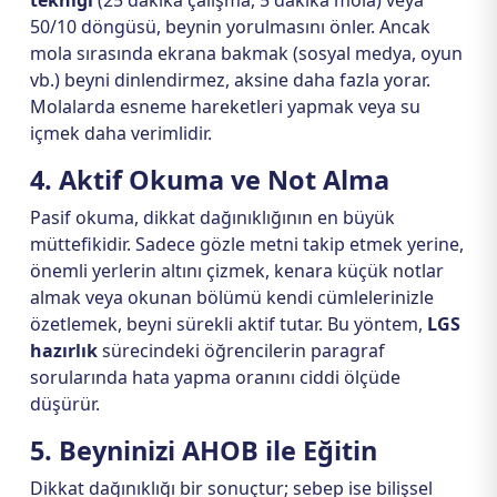
tekniği
(25 dakika çalışma, 5 dakika mola) veya
50/10 döngüsü, beynin yorulmasını önler. Ancak
mola sırasında ekrana bakmak (sosyal medya, oyun
vb.) beyni dinlendirmez, aksine daha fazla yorar.
Molalarda esneme hareketleri yapmak veya su
içmek daha verimlidir.
4. Aktif Okuma ve Not Alma
Pasif okuma, dikkat dağınıklığının en büyük
müttefikidir. Sadece gözle metni takip etmek yerine,
önemli yerlerin altını çizmek, kenara küçük notlar
almak veya okunan bölümü kendi cümlelerinizle
özetlemek, beyni sürekli aktif tutar. Bu yöntem,
LGS
hazırlık
sürecindeki öğrencilerin paragraf
sorularında hata yapma oranını ciddi ölçüde
düşürür.
5. Beyninizi AHOB ile Eğitin
Dikkat dağınıklığı bir sonuçtur; sebep ise bilişsel