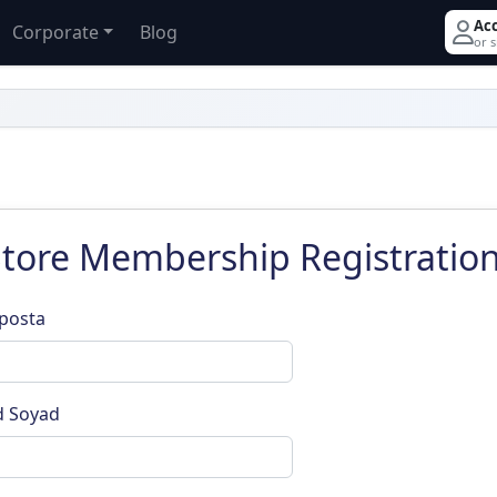
Ac
Corporate
Blog
or 
tore Membership Registratio
posta
d Soyad