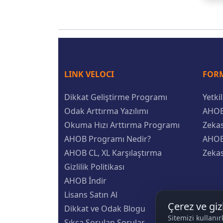
LINK VELOCI
FORM
Dikkat Geliştirme Programı
Yetki
Odak Arttırma Yazılımı
AHOB
Okuma Hızı Arttırma Programı
Zeka
AHOB Programı Nedir?
AHOB
AHOB CL, XL Karşılaştırma
Zekas
Gizlilik Politikası
AHOB İndir
Lisans Satın Al
Çerez ve gizl
Dikkat ve Odak Blogu
Sitemizi kullanır
Sıkça Sorulan Sorular