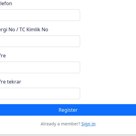
lefon
rgi No / TC Kimlik No
fre
fre tekrar
Register
Already a member?
Sign in