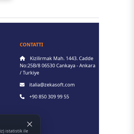
CONTATTI
Kizilirmak Mah. 1443. Cadde
No:25B/8 06530 Cankaya - Ankara
/ Turkiye
italia@zekasoft.com
+90 850 309 99 55
 istatistik ile