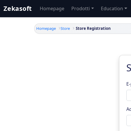
Zekasoft
Homepage
Prodotti
Education
Homepage
Store
Store Registration
S
E-
A