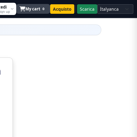
cedi
My cart
Acquisto
Scarica
0
sign up
n