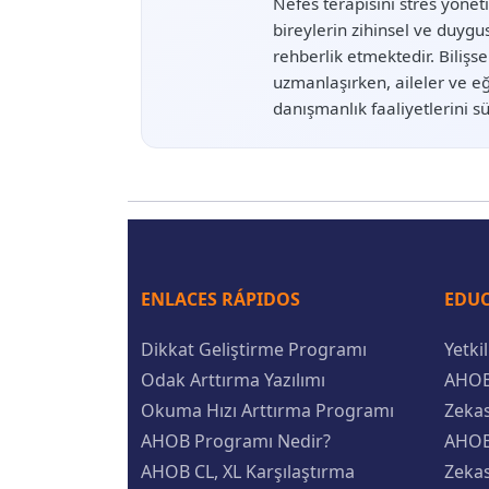
Nefes terapisini stres yöne
bireylerin zihinsel ve duyg
rehberlik etmektedir. Bilişs
uzmanlaşırken, aileler ve e
danışmanlık faaliyetlerini s
ENLACES RÁPIDOS
EDUC
Dikkat Geliştirme Programı
Yetki
Odak Arttırma Yazılımı
AHOB
Okuma Hızı Arttırma Programı
Zeka
AHOB Programı Nedir?
AHOB
AHOB CL, XL Karşılaştırma
Zekas