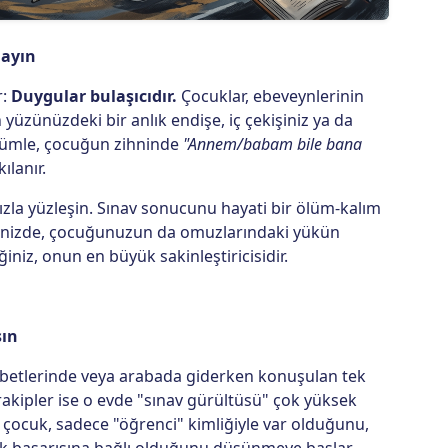
mayın
r:
Duygular bulaşıcıdır.
Çocuklar, ebeveynlerinin
in yüzünüzdeki bir anlık endişe, iç çekişiniz ya da
 cümle, çocuğun zihninde
"Annem/babam bile bana
ılanır.
zla yüzleşin. Sınav sonucunu hayati bir ölüm-kalım
inizde, çocuğunuzun da omuzlarındaki yükün
iğiniz, onun en büyük sakinleştiricisidir.
sın
betlerinde veya arabada giderken konuşulan tek
rakipler ise o evde "sınav gürültüsü" çok yüksek
 çocuk, sadece "öğrenci" kimliğiyle var olduğunu,
ik başarısına bağlı olduğunu düşünmeye başlar.