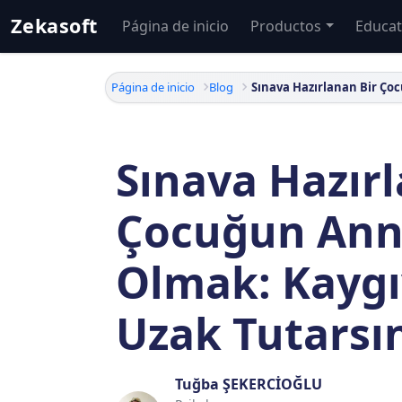
Zekasoft
Página de inicio
Productos
Educat
Página de inicio
Blog
Sınava Hazırl
Çocuğun Ann
Olmak: Kaygı
Uzak Tutarsın
Tuğba ŞEKERCİOĞLU