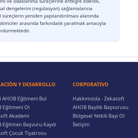
timi ve odaklanma süreçlerine entegre ederek,
usal dengelerini (regülasyon) sağlamalarına
el süreçlerin yeniden yapılandırılması alanında
ğitimciler arasında farkındalık yaratmak amacıyla
ürdürmektedir.
ACIÓN Y DESARROLLO
CORPORATIVO
li AHOB Eğitmeni Bul
Hakkımızda - Zekasoft
 Eğitmeni Ol
AHOB Bayilik Başvurusu
soft Akademi
Bölgesel Yetkili Bayi Ol
 Eğitmen Başvuru Kaydı
İletişim
oft Çocuk Tiyatrosu