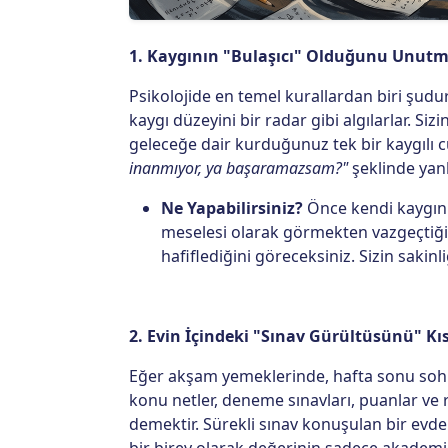
1. Kaygının "Bulaşıcı" Olduğunu Unut
Psikolojide en temel kurallardan biri şudu
kaygı düzeyini bir radar gibi algılarlar. Siz
geleceğe dair kurduğunuz tek bir kaygılı
inanmıyor, ya başaramazsam?"
şeklinde yank
Ne Yapabilirsiniz?
Önce kendi kaygını
meselesi olarak görmekten vazgeçtiğ
hafiflediğini göreceksiniz. Sizin sakinl
2. Evin İçindeki "Sınav Gürültüsünü" Kı
Eğer akşam yemeklerinde, hafta sonu soh
konu netler, deneme sınavları, puanlar ve 
demektir. Sürekli sınav konuşulan bir evde
bir birey olarak değerinin sadece akadem