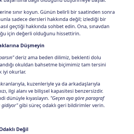
rine sınır koyun. Günün belirli bir saatinden sonra
a sadece dersleri hakkında değil; izlediği bir
nasıl geçtiği hakkında sohbet edin. Ona, sınavdan
u için değerli olduğunu hissettirin.
uzaklarına Düşmeyin
parsın"
deriz ama beden dilimiz, beklenti dolu
ndığı okuldan bahsetme biçimimiz tam tersini
 iyi okurlar.
anlarıyla, kuzenleriyle ya da arkadaşlarıyla
 ilgi alanı ve bilişsel kapasitesi benzersizdir.
ndi dünüyle kıyaslayın.
"Geçen aya göre paragraf
 gidiyor"
gibi süreç odaklı geri bildirimler verin.
Odaklı Değil