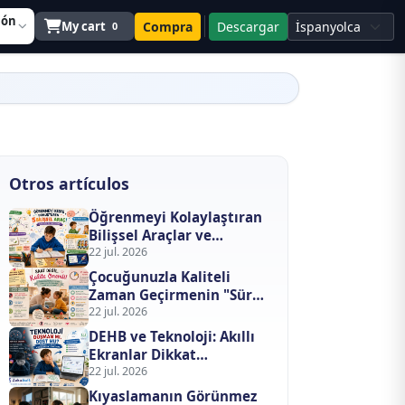
ión
My cart
Compra
Descargar
0
Otros artículos
Öğrenmeyi Kolaylaştıran
Bilişsel Araçlar ve
Eğlenceli Metotlar
22 jul. 2026
Çocuğunuzla Kaliteli
Zaman Geçirmenin "Süre"
Değil "İçerik" Formülü
22 jul. 2026
DEHB ve Teknoloji: Akıllı
Ekranlar Dikkat
Eksikliğini Tetikliyor mu,
22 jul. 2026
Tedavi mi Ediyor?
Kıyaslamanın Görünmez