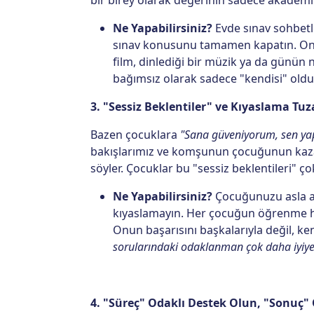
Ne Yapabilirsiniz?
Evde sınav sohbetle
sınav konusunu tamamen kapatın. Onunl
film, dinlediği bir müzik ya da günün 
bağımsız olarak sadece "kendisi" olduğ
3. "Sessiz Beklentiler" ve Kıyaslama T
Bazen çocuklara
"Sana güveniyorum, sen ya
bakışlarımız ve komşunun çocuğunun kaza
söyler. Çocuklar bu "sessiz beklentileri" çok
Ne Yapabilirsiniz?
Çocuğunuzu asla akr
kıyaslamayın. Her çocuğun öğrenme hızı,
Onun başarısını başkalarıyla değil, ke
sorularındaki odaklanman çok daha iyiye
4. "Süreç" Odaklı Destek Olun, "Sonuç" 