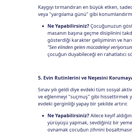
Kaygıyı tırmandıran en büyük etken, sade
veya "yargılama günü" gibi konumlandırmak
Ne Yapabilirsiniz?
Çocuğunuzun göster
masanın başına geçme disiplinini takd
gösterdiği karakter gelişiminin ve ha
"Sen elinden gelen mücadeleyi veriyorsun
çocuğun duyabileceği en rahatlatıcı s
5. Evin Rutinlerini ve Neşesini Koruma
Sınav yılı geldi diye evdeki tüm sosyal akt
ve eğlenmeyi "suçmuş" gibi hissettirmek y
evdeki gerginliği yapay bir şekilde artırır.
Ne Yapabilirsiniz?
Ailece keyif aldığın
yürüyüşü yapmak, sevdiğiniz bir yeme
oynamak çocuğun zihnini boşaltmasın