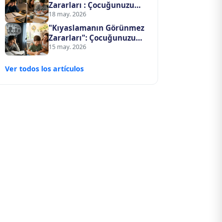
Zararları : Çocuğunuzu
Başkalarıyla Yarıştırmayı
18 may. 2026
Bıraktığınızda Ne Değişir?
"Kıyaslamanın Görünmez
Zararları": Çocuğunuzu
Başkalarıyla Yarıştırmayı
15 may. 2026
Bıraktığınızda Ne Değişir?
Ver todos los artículos