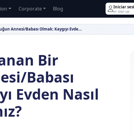
Iniciar ses
ion
Corporate
Blog
or sign up
Sınava Hazırlanan Bir Çocuğun Annesi/Babası Olmak: Kaygıyı Evden Nasıl Uzak Tutarsınız?
anan Bir
esi/Babası
yı Evden Nasıl
ız?