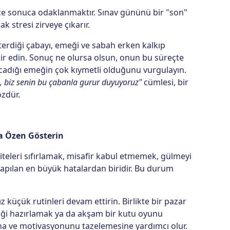
ce sonuca odaklanmaktır. Sınav gününü bir "son"
 stresi zirveye çıkarır.
diği çabayı, emeği ve sabah erken kalkıp
ir edin. Sonuç ne olursa olsun, onun bu süreçte
rcadığı emeğin çok kıymetli olduğunu vurgulayın.
, biz senin bu çabanla gurur duyuyoruz"
cümlesi, bir
özdür.
ya Özen Gösterin
iviteleri sıfırlamak, misafir kabul etmemek, gülmeyi
apılan en büyük hatalardan biridir. Bu durum
ız küçük rutinleri devam ettirin. Birlikte bir pazar
ği hazırlamak ya da akşam bir kutu oyunu
a ve motivasyonunu tazelemesine yardımcı olur.