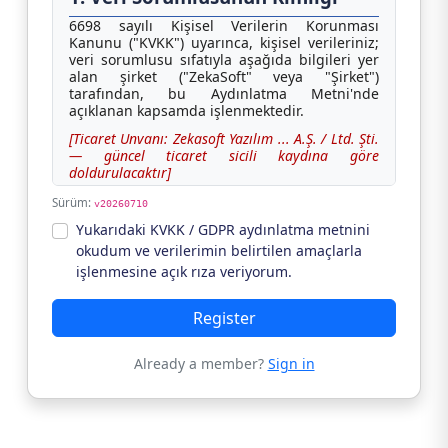
6698 sayılı Kişisel Verilerin Korunması
Kanunu ("KVKK") uyarınca, kişisel verileriniz;
veri sorumlusu sıfatıyla aşağıda bilgileri yer
alan şirket ("ZekaSoft" veya "Şirket")
tarafından, bu Aydınlatma Metni'nde
açıklanan kapsamda işlenmektedir.
[Ticaret Unvanı: Zekasoft Yazılım ... A.Ş. / Ltd. Şti.
— güncel ticaret sicili kaydına göre
doldurulacaktır]
[Mersis No: ..........................]
Sürüm:
v20260710
[Vergi Dairesi / Vergi No: ..........................]
Yukarıdaki KVKK / GDPR aydınlatma metnini
okudum ve verilerimin belirtilen amaçlarla
[Ticaret Sicil No: ..........................]
işlenmesine açık rıza veriyorum.
Adres: Çankaya, Ankara, Türkiye [tam adres
eklenecektir]
Register
E-posta:
zekasoft@zekasoft.com.tr
Telefon: +90 553 561 14 44
Already a member?
Sign in
İnternet Sitesi: www.zekasoft.com
2. Kişisel Verilerin Hangi Amaçla