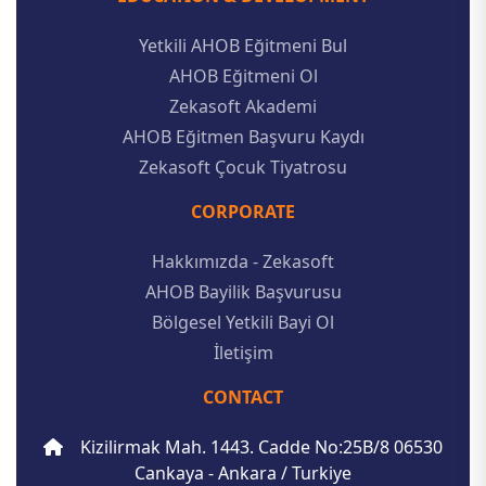
ve iş ortaklığı süreçlerinin yürütülmesi,
•
Elektronik ticaret ve fatura süreçlerinin
Yetkili AHOB Eğitmeni Bul
yürütülmesi,
AHOB Eğitmeni Ol
•
Açık rızanızın bulunması hâlinde tanıtım,
kampanya, bülten ve pazarlama
Zekasoft Akademi
iletişimlerinin gönderilmesi,
AHOB Eğitmen Başvuru Kaydı
•
Hukuki yükümlülüklerin (KVKK, e-ticaret
mevzuatı, vergi mevzuatı vb.) yerine
Zekasoft Çocuk Tiyatrosu
getirilmesi ve olası hukuki
uyuşmazlıklarda hakların korunması,
CORPORATE
•
Bilgi güvenliği süreçlerinin ve sistem/log
kayıtlarının yürütülmesi.
Hakkımızda - Zekasoft
AHOB Bayilik Başvurusu
3. İşlenen Kişisel Veri
Bölgesel Yetkili Bayi Ol
Kategorileri
İletişim
Sitemiz ve ürünlerimiz üzerinden aşağıdaki
CONTACT
kategorilerde kişisel veriler işlenebilmektedir:
Veri Kategorisi
Örnek Veriler
Kizilirmak Mah. 1443. Cadde No:25B/8 06530
Cankaya - Ankara / Turkiye