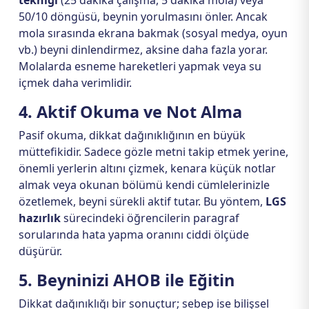
tekniği
(25 dakika çalışma, 5 dakika mola) veya
50/10 döngüsü, beynin yorulmasını önler. Ancak
mola sırasında ekrana bakmak (sosyal medya, oyun
vb.) beyni dinlendirmez, aksine daha fazla yorar.
Molalarda esneme hareketleri yapmak veya su
içmek daha verimlidir.
4. Aktif Okuma ve Not Alma
Pasif okuma, dikkat dağınıklığının en büyük
müttefikidir. Sadece gözle metni takip etmek yerine,
önemli yerlerin altını çizmek, kenara küçük notlar
almak veya okunan bölümü kendi cümlelerinizle
özetlemek, beyni sürekli aktif tutar. Bu yöntem,
LGS
hazırlık
sürecindeki öğrencilerin paragraf
sorularında hata yapma oranını ciddi ölçüde
düşürür.
5. Beyninizi AHOB ile Eğitin
Dikkat dağınıklığı bir sonuçtur; sebep ise bilişsel