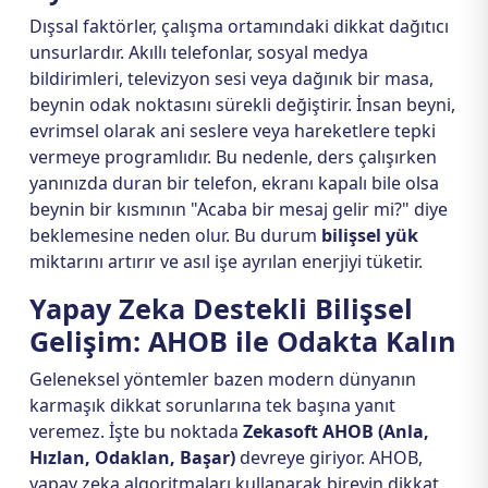
Dışsal faktörler, çalışma ortamındaki dikkat dağıtıcı
unsurlardır. Akıllı telefonlar, sosyal medya
bildirimleri, televizyon sesi veya dağınık bir masa,
beynin odak noktasını sürekli değiştirir. İnsan beyni,
evrimsel olarak ani seslere veya hareketlere tepki
vermeye programlıdır. Bu nedenle, ders çalışırken
yanınızda duran bir telefon, ekranı kapalı bile olsa
beynin bir kısmının "Acaba bir mesaj gelir mi?" diye
beklemesine neden olur. Bu durum
bilişsel yük
miktarını artırır ve asıl işe ayrılan enerjiyi tüketir.
Yapay Zeka Destekli Bilişsel
Gelişim: AHOB ile Odakta Kalın
Geleneksel yöntemler bazen modern dünyanın
karmaşık dikkat sorunlarına tek başına yanıt
veremez. İşte bu noktada
Zekasoft AHOB (Anla,
Hızlan, Odaklan, Başar)
devreye giriyor. AHOB,
yapay zeka algoritmaları kullanarak bireyin dikkat