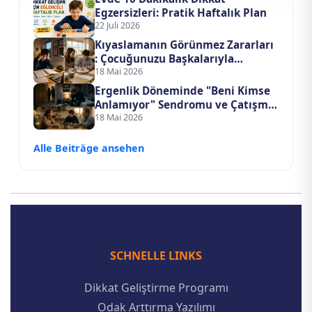
Egzersizleri: Pratik Haftalık Plan
22 Juli 2026
Kıyaslamanın Görünmez Zararları
: Çocuğunuzu Başkalarıyla
Yarıştırmayı Bıraktığınızda Ne
18 Mai 2026
Değişir?
Ergenlik Döneminde "Beni Kimse
Anlamıyor" Sendromu ve Çatışma
Çözme Yöntemleri
18 Mai 2026
Alle Beiträge ansehen
SCHNELLE LINKS
Dikkat Geliştirme Programı
Odak Arttırma Yazılımı