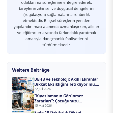
odaklanma süreçlerine entegre ederek,
bireylerin zihinsel ve duygusal dengelerini
(regülasyon) sağlamalarına rehberlik
etmektedir. Bilişsel süreçlerin yeniden
yapılandırılması alanında uzmanlaşırken, aileler
ve eğitimciler arasında farkındalık yaratmak
amacıyla danışmanlık faaliyetlerini
sürdürmektedir.
Weitere Beiträge
DEHB ve Teknoloji: Akıllı Ekranlar
Dikkat Eksikliğini Tetikliyor mu,
Tedavi mi Ediyor?
22 Juli 2026
"Kıyaslamanın Görünmez
Zararları": Çocuğunuzu
Başkalarıyla Yarıştırmayı
15 Mai 2026
Bıraktığınızda Ne Değişir?
Evde 10 Dakikalık Dikkat