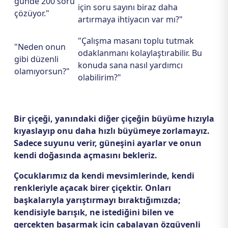
günde 200 soru
için soru sayını biraz daha
çözüyor."
artırmaya ihtiyacın var mı?"
"Çalışma masanı toplu tutmak
"Neden onun
odaklanmanı kolaylaştırabilir. Bu
gibi düzenli
konuda sana nasıl yardımcı
olamıyorsun?"
olabilirim?"
Bir çiçeği, yanındaki diğer çiçeğin büyüme hızıyla
kıyaslayıp onu daha hızlı büyümeye zorlamayız.
Sadece suyunu verir, güneşini ayarlar ve onun
kendi doğasında açmasını bekleriz.
Çocuklarımız da kendi mevsimlerinde, kendi
renkleriyle açacak birer çiçektir. Onları
başkalarıyla yarıştırmayı bıraktığımızda;
kendisiyle barışık, ne istediğini bilen ve
gerçekten başarmak için çabalayan özgüvenli