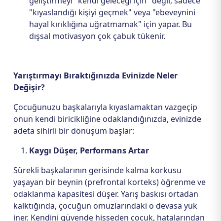
geliştirmeyi "kendi geleceği için" değil, sadece
"kıyaslandığı kişiyi geçmek" veya "ebeveynini
hayal kırıklığına uğratmamak" için yapar. Bu
dışsal motivasyon çok çabuk tükenir.
Yarıştırmayı Bıraktığınızda Evinizde Neler
Değişir?
Çocuğunuzu başkalarıyla kıyaslamaktan vazgeçip
onun kendi biricikliğine odaklandığınızda, evinizde
adeta sihirli bir dönüşüm başlar:
Kaygı Düşer, Performans Artar
Sürekli başkalarının gerisinde kalma korkusu
yaşayan bir beynin (prefrontal korteks) öğrenme ve
odaklanma kapasitesi düşer. Yarış baskısı ortadan
kalktığında, çocuğun omuzlarındaki o devasa yük
iner. Kendini güvende hisseden çocuk, hatalarından