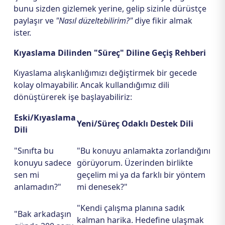
bunu sizden gizlemek yerine, gelip sizinle dürüstçe
paylaşır ve
"Nasıl düzeltebilirim?"
diye fikir almak
ister.
Kıyaslama Dilinden "Süreç" Diline Geçiş Rehberi
Kıyaslama alışkanlığımızı değiştirmek bir gecede
kolay olmayabilir. Ancak kullandığımız dili
dönüştürerek işe başlayabiliriz:
Eski/Kıyaslama
Yeni/Süreç Odaklı Destek Dili
Dili
"Sınıfta bu
"Bu konuyu anlamakta zorlandığını
konuyu sadece
görüyorum. Üzerinden birlikte
sen mi
geçelim mi ya da farklı bir yöntem
anlamadın?"
mi denesek?"
"Kendi çalışma planına sadık
"Bak arkadaşın
kalman harika. Hedefine ulaşmak