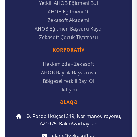
Yetkili AHOB Eğitmeni Bul
AHOB Eğitmeni Ol
Zekasoft Akademi
AHOB Eğitmen Başvuru Kaydı
Zekasoft Çocuk Tiyatrosu
KORPORATIV
Hakkımızda - Zekasoft
AHOB Bayilik Başvurusu
Bölgesel Yetkili Bayi Ol
İletişim
ƏLAQƏ
Ə. Rəcəbli küçəsi 219, Nərimanov rayonu,
AZ1075, Bakı/Azərbaycan
elaqe@zekasoft.az