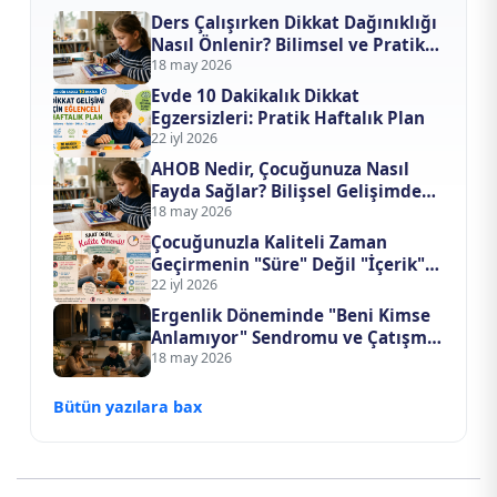
Ders Çalışırken Dikkat Dağınıklığı
Nasıl Önlenir? Bilimsel ve Pratik
Odaklanma Rehberi
18 may 2026
Evde 10 Dakikalık Dikkat
Egzersizleri: Pratik Haftalık Plan
22 iyl 2026
AHOB Nedir, Çocuğunuza Nasıl
Fayda Sağlar? Bilişsel Gelişimde
Yapay Zeka Devrimi
18 may 2026
Çocuğunuzla Kaliteli Zaman
Geçirmenin "Süre" Değil "İçerik"
Formülü
22 iyl 2026
Ergenlik Döneminde "Beni Kimse
Anlamıyor" Sendromu ve Çatışma
Çözme Yöntemleri
18 may 2026
Bütün yazılara bax